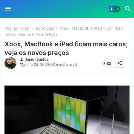
Página inicial
tecnologia
Xbox, MacBook e iPad ficam mais
caros; veja os novos preços
Xbox, MacBook e iPad ficam mais caros;
veja os novos preços
Junior Santos
person
share
0
junho 26, 2026
2 minute read