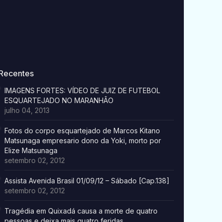
Recentes
IMAGENS FORTES: VÍDEO DE JUIZ DE FUTEBOL
ESQUARTEJADO NO MARANHÃO
julho 04, 2013
Fotos do corpo esquartejado de Marcos Kitano
Matsunaga empresario dono da Yoki, morto por
Elize Matsunaga
setembro 02, 2012
Assista Avenida Brasil 01/09/12 – Sábado [Cap.138]
setembro 02, 2012
Tragédia em Quixadá causa a morte de quatro
pessoas e deixa mais quatro feridas