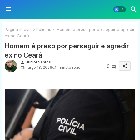
Página inicial
Policias
Homem é preso por perseguir e agredir
ex no Ceará
Homem é preso por perseguir e agredir
ex no Ceará
Junior Santos
person
share
0
março 18, 2026
1 minute read