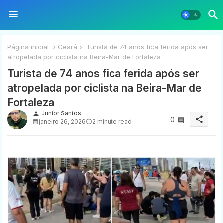
Página inicial
Ceará
Turista de 74 anos fica ferida após ser
atropelada por ciclista na Beira-Mar de Fortaleza
Turista de 74 anos fica ferida após ser
atropelada por ciclista na Beira-Mar de
Fortaleza
Junior Santos
person
share
0
janeiro 26, 2026
2 minute read