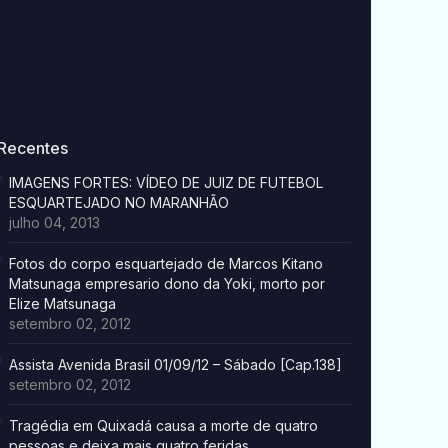
Recentes
IMAGENS FORTES: VÍDEO DE JUIZ DE FUTEBOL
ESQUARTEJADO NO MARANHÃO
julho 04, 2013
Fotos do corpo esquartejado de Marcos Kitano
Matsunaga empresario dono da Yoki, morto por
Elize Matsunaga
setembro 02, 2012
Assista Avenida Brasil 01/09/12 – Sábado [Cap.138]
setembro 02, 2012
Tragédia em Quixadá causa a morte de quatro
pessoas e deixa mais quatro feridas