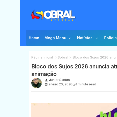
Home
Mega Menu
Notícias
Polícia
Página inicial
Sobral
Bloco dos Sujos 2026 anun
Bloco dos Sujos 2026 anuncia at
animação
Junior Santos
person
janeiro 20, 2026
1 minute read