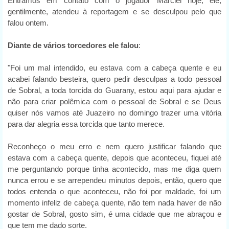
Entramos em contato com o jogador Marciel hoje, ele,
gentilmente, atendeu à reportagem e se desculpou pelo que
falou ontem.
Diante de vários torcedores ele falou
:
"Foi um mal intendido, eu estava com a cabeça quente e eu
acabei falando besteira, quero pedir desculpas a todo pessoal
de Sobral, a toda torcida do Guarany, estou aqui para ajudar e
não para criar polêmica com o pessoal de Sobral e se Deus
quiser nós vamos até Juazeiro no domingo trazer uma vitória
para dar alegria essa torcida que tanto merece.
Reconheço o meu erro e nem quero justificar falando que
estava com a cabeça quente, depois que aconteceu, fiquei até
me perguntando porque tinha acontecido, mas me diga quem
nunca errou e se arrependeu minutos depois, então, quero que
todos entenda o que aconteceu, não foi por maldade, foi um
momento infeliz de cabeça quente, não tem nada haver de não
gostar de Sobral, gosto sim, é uma cidade que me abraçou e
que tem me dado sorte.