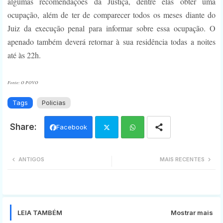
algumas recomendações da Justiça, dentre elas obter uma
ocupação, além de ter de comparecer todos os meses diante do
Juiz da execução penal para informar sobre essa ocupação. O
apenado também deverá retornar à sua residência todas a noites
até às 22h.
Fonte: O POVO
Tags
Policias
Facebook
Twi
Wh
ANTIGOS
MAIS RECENTES
tter
ats
app
LEIA TAMBÉM
Mostrar mais