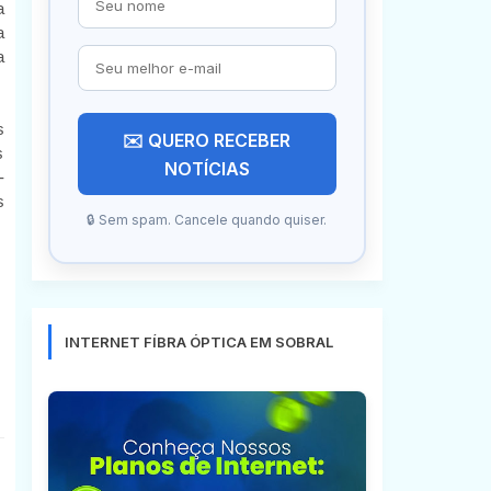
a
a
a
s
✉️ QUERO RECEBER
s
NOTÍCIAS
-
s
🔒 Sem spam. Cancele quando quiser.
INTERNET FÍBRA ÓPTICA EM SOBRAL