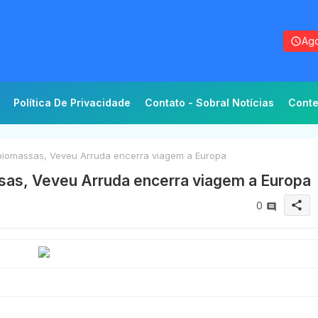
Ago
Política De Privacidade
Contato - Sobral Notícias
Conte
 biomassas, Veveu Arruda encerra viagem a Europa
ssas, Veveu Arruda encerra viagem a Europa
share
0