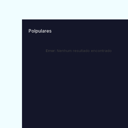
Polpulares
Error:
Nenhum resultado encontrado