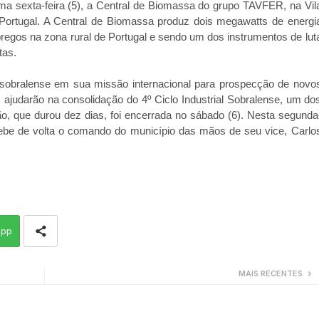
tima sexta-feira (5), a Central de Biomassa do grupo TAVFER, na Vil
 Portugal. A Central de Biomassa produz dois megawatts de energi
empregos na zona rural de Portugal e sendo um dos instrumentos de lut
tas.
to sobralense em sua missão internacional para prospecção de novo
ajudarão na consolidação do 4º Ciclo Industrial Sobralense, um do
o, que durou dez dias, foi encerrada no sábado (6). Nesta segunda
ecebe de volta o comando do município das mãos de seu vice, Carlo
app
MAIS RECENTES