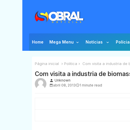
Home
Mega Menu
Notícias
Polícia
Página inicial
Politica
Com visita a industria de
Com visita a industria de bioma
Unknown
person
abril 08, 2013
1 minute read