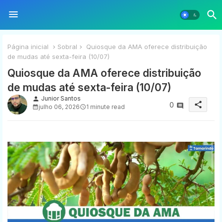
Página inicial
Sobral
Quiosque da AMA oferece distribuição
de mudas até sexta-feira (10/07)
Quiosque da AMA oferece distribuição
de mudas até sexta-feira (10/07)
Junior Santos
person
share
0
julho 06, 2026
1 minute read