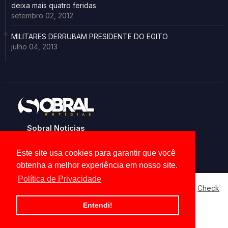
deixa mais quatro feridas
setembro 02, 2012
MILITARES DERRUBAM PRESIDENTE DO EGITO
julho 04, 2013
Sobral Notícias
Noticias de Sobral e região
Este site usa cookies para garantir que você
obtenha a melhor experiência em nosso site.
Política de Privacidade
Our website uses cookies to enhance your experience.
Check
Now
Home
About
Contact us
Privacy Policy
Entendi!
Ok, Go it!
All Right Reserved Copyright ©