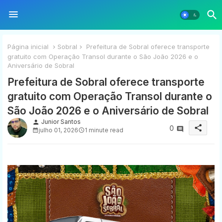
Página inicial
Sobral
Prefeitura de Sobral oferece transporte
gratuito com Operação Transol durante o São João 2026 e o
Aniversário de Sobral
Prefeitura de Sobral oferece transporte
gratuito com Operação Transol durante o
São João 2026 e o Aniversário de Sobral
Junior Santos
person
share
0
julho 01, 2026
1 minute read