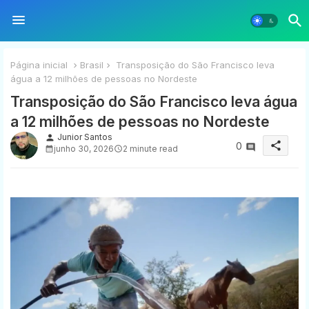
Página inicial
Brasil
Transposição do São Francisco leva
água a 12 milhões de pessoas no Nordeste
Transposição do São Francisco leva água
a 12 milhões de pessoas no Nordeste
Junior Santos
person
share
0
junho 30, 2026
2 minute read