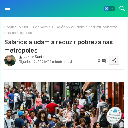
Página inicial
Economia
Salários ajudam a reduzir pobreza
nas metrópoles
Salários ajudam a reduzir pobreza nas
metrópoles
Junior Santos
person
share
0
junho 12, 2026
1 minute read