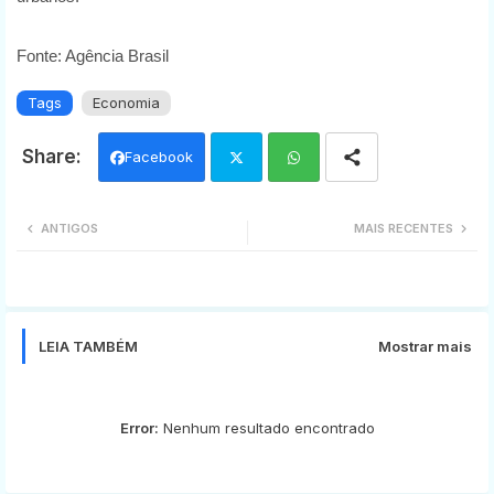
Fonte: Agência Brasil
Tags
Economia
Facebook
Twi
Wh
ANTIGOS
MAIS RECENTES
tter
ats
app
LEIA TAMBÉM
Mostrar mais
Error:
Nenhum resultado encontrado