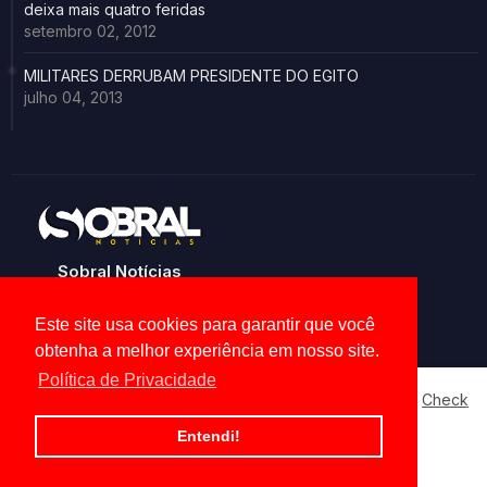
deixa mais quatro feridas
setembro 02, 2012
MILITARES DERRUBAM PRESIDENTE DO EGITO
julho 04, 2013
Sobral Notícias
Noticias de Sobral e região
Este site usa cookies para garantir que você
obtenha a melhor experiência em nosso site.
Política de Privacidade
Our website uses cookies to enhance your experience.
Check
Now
Home
About
Contact us
Privacy Policy
Entendi!
Ok, Go it!
All Right Reserved Copyright ©