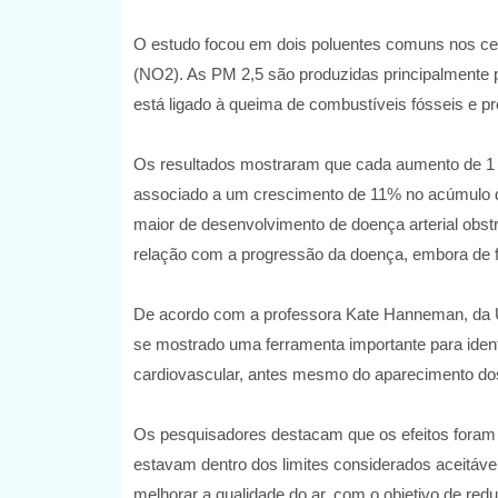
O estudo focou em dois poluentes comuns nos centr
(NO2). As PM 2,5 são produzidas principalmente p
está ligado à queima de combustíveis fósseis e pr
Os resultados mostraram que cada aumento de 1 
associado a um crescimento de 11% no acúmulo de
maior de desenvolvimento de doença arterial obst
relação com a progressão da doença, embora de 
De acordo com a professora Kate Hanneman, da U
se mostrado uma ferramenta importante para iden
cardiovascular, antes mesmo do aparecimento do
Os pesquisadores destacam que os efeitos foram
estavam dentro dos limites considerados aceitáve
melhorar a qualidade do ar, com o objetivo de red