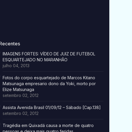
Recentes
IMAGENS FORTES: VÍDEO DE JUIZ DE FUTEBOL
ESQUARTEJADO NO MARANHÃO
julho 04, 2013
Fotos do corpo esquartejado de Marcos Kitano
Matsunaga empresario dono da Yoki, morto por
Elize Matsunaga
setembro 02, 2012
Assista Avenida Brasil 01/09/12 – Sábado [Cap.138]
setembro 02, 2012
Tragédia em Quixadá causa a morte de quatro
pessoas e deixa mais quatro feridas