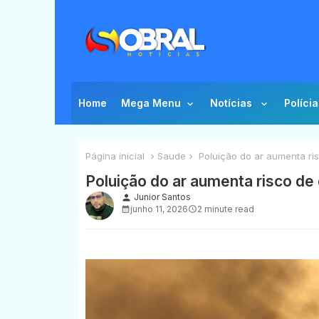
Home
Mega Menu
Notícias
Polícia
Página inicial
Saude
Poluição do ar aumenta ri
Poluição do ar aumenta risco de
Junior Santos
person
junho 11, 2026
2 minute read