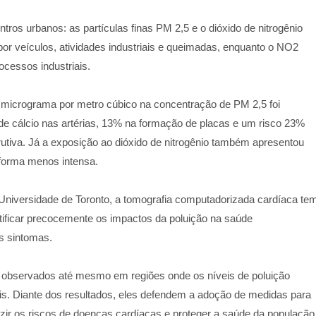
os urbanos: as partículas finas PM 2,5 e o dióxido de nitrogênio
or veículos, atividades industriais e queimadas, enquanto o NO2
ocessos industriais.
micrograma por metro cúbico na concentração de PM 2,5 foi
 cálcio nas artérias, 13% na formação de placas e um risco 23%
rutiva. Já a exposição ao dióxido de nitrogênio também apresentou
forma menos intensa.
niversidade de Toronto, a tomografia computadorizada cardíaca te
tificar precocemente os impactos da poluição na saúde
s sintomas.
 observados até mesmo em regiões onde os níveis de poluição
is. Diante dos resultados, eles defendem a adoção de medidas para
uzir os riscos de doenças cardíacas e proteger a saúde da população