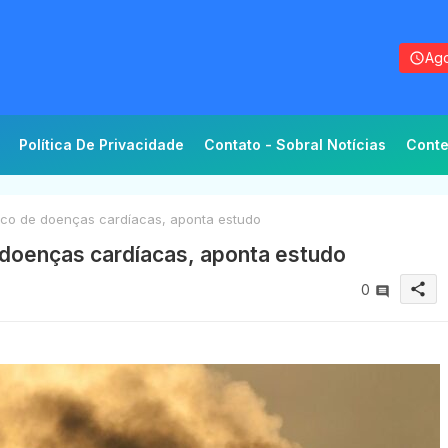
Ago
Política De Privacidade
Contato - Sobral Notícias
Conte
sco de doenças cardíacas, aponta estudo
 doenças cardíacas, aponta estudo
share
0