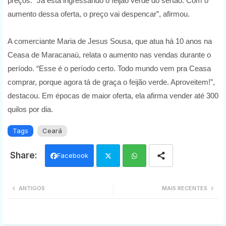
preços. “Já está ingressando o feijão verde do sertão. Com o
aumento dessa oferta, o preço vai despencar”, afirmou.
A comerciante Maria de Jesus Sousa, que atua há 10 anos na
Ceasa de Maracanaú, relata o aumento nas vendas durante o
período. “Esse é o período certo. Todo mundo vem pra Ceasa
comprar, porque agora tá de graça o feijão verde. Aproveitem!”,
destacou. Em épocas de maior oferta, ela afirma vender até 300
quilos por dia.
Tags
Ceará
Facebook
Twi
Wh
ANTIGOS
MAIS RECENTES
tter
ats
app