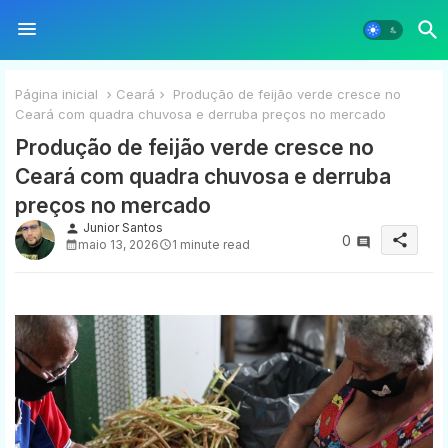
Página inicial
Ceará
Produção de feijão verde cresce no
Ceará com quadra chuvosa e derruba preços no mercado
Produção de feijão verde cresce no
Ceará com quadra chuvosa e derruba
preços no mercado
Junior Santos
person
share
0
maio 13, 2026
1 minute read