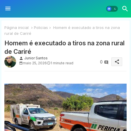
Página inicial
Policias
Homem é executado a tiros na zona
rural de Cariré
Homem é executado a tiros na zona rural
de Cariré
Junior Santos
person
share
0
maio 25, 2026
1 minute read