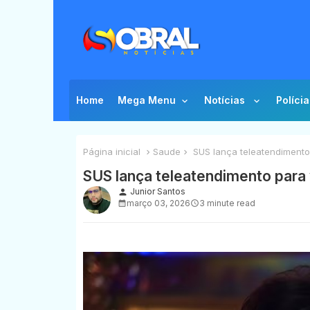
Home
Mega Menu
Notícias
Polícia
Página inicial
Saude
SUS lança teleatendimento
SUS lança teleatendimento para
Junior Santos
person
março 03, 2026
3 minute read