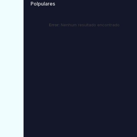
Polpulares
Error:
Nenhum resultado encontrado