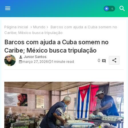
Página inicial
Mundo
Barcos com ajuda a Cuba somem no
Caribe; México busca tripulação
Barcos com ajuda a Cuba somem no
Caribe; México busca tripulação
Junior Santos
person
share
0
março 27, 2026
1 minute read