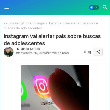
Página inicial
tecnologia
Instagram vai alertar pais sobre
buscas de adolescentes
Instagram vai alertar pais sobre buscas
de adolescentes
Junior Santos
person
share
0
fevereiro 26, 2026
2 minute read