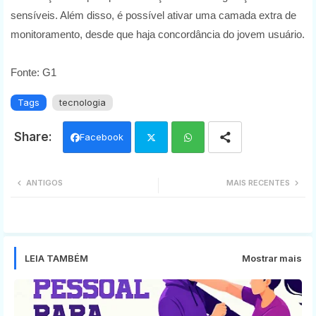
sensíveis. Além disso, é possível ativar uma camada extra de
monitoramento, desde que haja concordância do jovem usuário.
Fonte: G1
Tags
tecnologia
Facebook
Twi
Wh
ANTIGOS
MAIS RECENTES
tter
ats
app
LEIA TAMBÉM
Mostrar mais