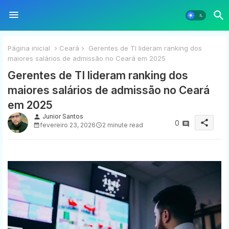
Página inicial
Ceará
Gerentes de TI lideram ranking dos
maiores salários de admissão no Ceará em 2025
Gerentes de TI lideram ranking dos
maiores salários de admissão no Ceará
em 2025
Junior Santos
person
share
0
fevereiro 23, 2026
2 minute read