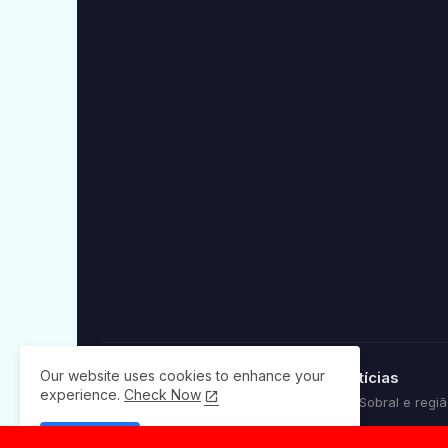
Our website uses cookies to enhance your
Sobral Notícias
experience.
Check Now
Noticias de Sobral e regi
Ok, Go it!