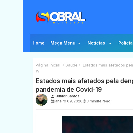
Home
Mega Menu
Notícias
Polícia
Página inicial
Saude
Estados mais afetados pel
19
Estados mais afetados pela deng
pandemia de Covid-19
Junior Santos
person
janeiro 09, 2026
3 minute read