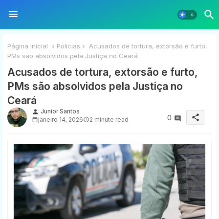
Página inicial
Policias
Acusados de tortura, extorsão e furto,
PMs são absolvidos pela Justiça no Ceará
Acusados de tortura, extorsão e furto,
PMs são absolvidos pela Justiça no
Ceará
Junior Santos
person
share
0
janeiro 14, 2026
2 minute read