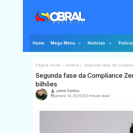
Home
Mega Menu
Notícias
Polícia
Página inicial
Politica
Segunda fase da Complianc
Segunda fase da Compliance Zero
bilhões
Junior Santos
person
janeiro 14, 2026
3 minute read