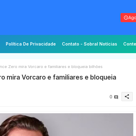
Ago
Política De Privacidade
Contato - Sobral Notícias
Conte
e Zero mira Vorcaro e familiares e bloqueia bilhões
 mira Vorcaro e familiares e bloqueia
share
0