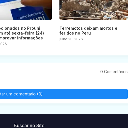
ecionados no Prouni
Terremotos deixam mortos e
m até sexta-feira (24)
feridos no Peru
mprovar informações
julho 20, 2026
 2026
0 Comentários
tar um comentário (0)
Buscar no Site