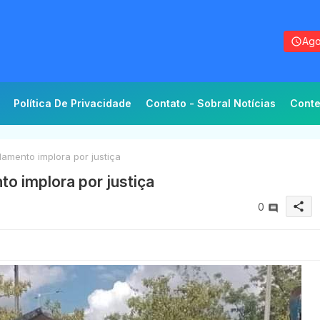
Ago
Política De Privacidade
Contato - Sobral Notícias
Conte
lamento implora por justiça
to implora por justiça
share
0