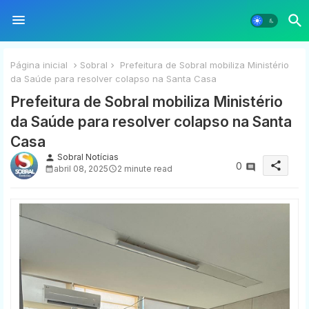
Página inicial
Sobral
Prefeitura de Sobral mobiliza Ministério
da Saúde para resolver colapso na Santa Casa
Prefeitura de Sobral mobiliza Ministério
da Saúde para resolver colapso na Santa
Casa
Sobral Notícias
person
share
0
abril 08, 2025
2 minute read