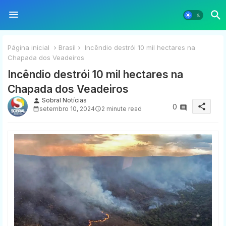
Página inicial
Brasil
Incêndio destrói 10 mil hectares na
Chapada dos Veadeiros
Incêndio destrói 10 mil hectares na
Chapada dos Veadeiros
Sobral Notícias
person
share
0
setembro 10, 2024
2 minute read