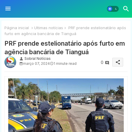
Página inicial
Ultimas notícias
PRF prende estelionatário após
furto em agência bancária de Tianguá
PRF prende estelionatário após furto em
agência bancária de Tianguá
Sobral Notícias
person
share
0
março 07, 2024
1 minute read