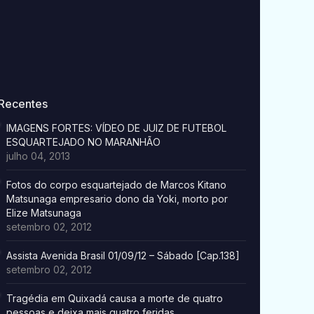
Recentes
IMAGENS FORTES: VÍDEO DE JUIZ DE FUTEBOL
ESQUARTEJADO NO MARANHÃO
julho 04, 2013
Fotos do corpo esquartejado de Marcos Kitano
Matsunaga empresario dono da Yoki, morto por
Elize Matsunaga
setembro 02, 2012
Assista Avenida Brasil 01/09/12 – Sábado [Cap.138]
setembro 02, 2012
Tragédia em Quixadá causa a morte de quatro
pessoas e deixa mais quatro feridas