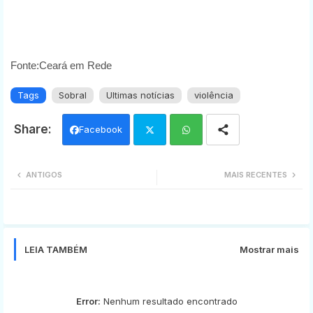
Fonte:Ceará em Rede
Tags
Sobral
Ultimas notícias
violência
Facebook
Twi
Wh
ANTIGOS
MAIS RECENTES
tter
ats
app
LEIA TAMBÉM
Mostrar mais
Error:
Nenhum resultado encontrado