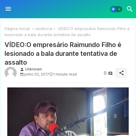
Página inicial
violência
VÍDEO:O empresário Raimundo Filho é
lesionado a bala durante tentativa de assalto
VÍDEO:O empresário Raimundo Filho é
lesionado a bala durante tentativa de
assalto
Unknown
person
share
0
junho 02, 2017
1 minute read