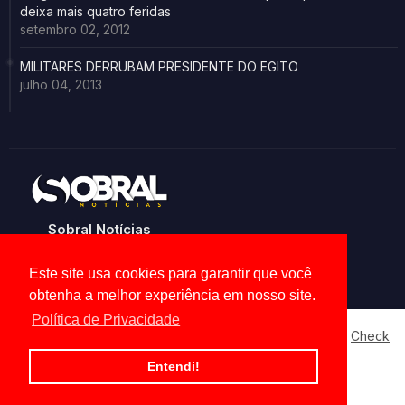
deixa mais quatro feridas
setembro 02, 2012
MILITARES DERRUBAM PRESIDENTE DO EGITO
julho 04, 2013
Sobral Notícias
Noticias de Sobral e região
Este site usa cookies para garantir que você
obtenha a melhor experiência em nosso site.
Política de Privacidade
Our website uses cookies to enhance your experience.
Check
Now
Home
About
Contact us
Privacy Policy
Entendi!
Ok, Go it!
All Right Reserved Copyright ©