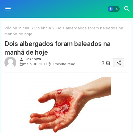
Página inicial
violência
Dois albergados foram baleados na
manhã de hoje
Dois albergados foram baleados na
manhã de hoje
Unknown
person
share
0
maio 08, 2017
0 minute read