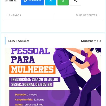
Twi
Wh
ANTIGOS
MAIS RECENTES
tter
ats
app
LEIA TAMBÉM
Mostrar mais