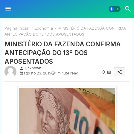
Página inicial
Economia
MINISTÉRIO DA FAZENDA CONFIRMA
ANTECIPAÇÃO DO 13º DOS APOSENTADOS
MINISTÉRIO DA FAZENDA CONFIRMA
ANTECIPAÇÃO DO 13º DOS
APOSENTADOS
Unknown
person
share
0
agosto 23, 2015
1 minute read