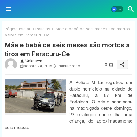
Página inicial
Policias
Mãe e bebê de seis meses são mortos
a tiros em Paracuru-Ce
Mãe e bebê de seis meses são mortos a
tiros em Paracuru-Ce
Unknown
person
share
0
agosto 24, 2015
1 minute read
A Polícia Militar registrou um
duplo homicídio na cidade de
Paracuru, a 87 km de
Fortaleza. O crime aconteceu
na madrugada deste domingo,
23, e vitimou mãe e filha, uma
criança, de aproximadamente
seis meses.