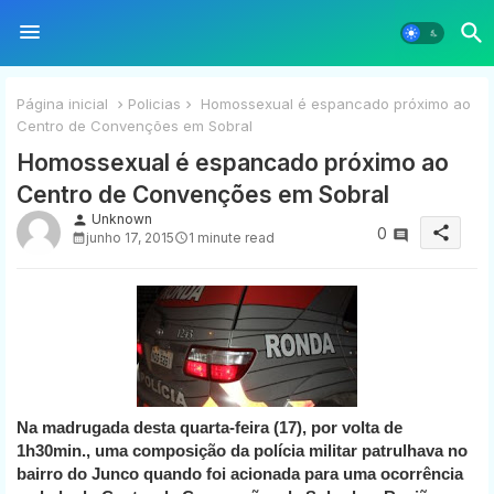
Página inicial
Policias
Homossexual é espancado próximo ao
Centro de Convenções em Sobral
Homossexual é espancado próximo ao
Centro de Convenções em Sobral
Unknown
person
share
0
junho 17, 2015
1 minute read
Na madrugada desta quarta-feira (17), por volta de
1h30min., uma composição da polícia militar patrulhava no
bairro do Junco quando foi acionada para uma ocorrência