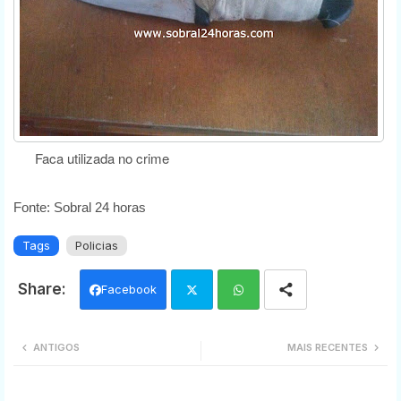
Faca utilizada no crime
Fonte: Sobral 24 horas
Tags
Policias
Facebook
Twi
Wh
ANTIGOS
MAIS RECENTES
tter
ats