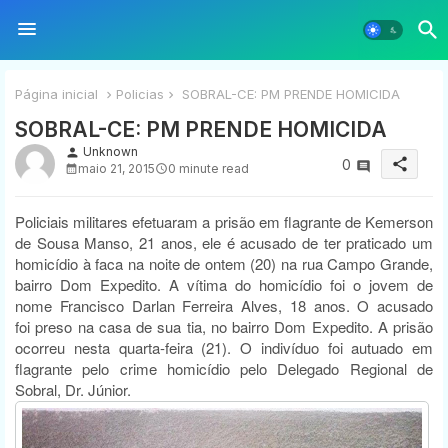
Página inicial
Policias
SOBRAL-CE: PM PRENDE HOMICIDA
SOBRAL-CE: PM PRENDE HOMICIDA
Unknown
person
share
0
maio 21, 2015
0 minute read
Policiais militares efetuaram a prisão em flagrante de Kemerson
de Sousa Manso, 21 anos, ele é acusado de ter praticado um
homicídio à faca na noite de ontem (20) na rua Campo Grande,
bairro Dom Expedito. A vítima do homicídio foi o jovem de
nome Francisco Darlan Ferreira Alves, 18 anos. O acusado
foi
preso na casa de sua tia, no bairro Dom Expedito. A prisão
ocorreu nesta quarta-feira (21). O indivíduo foi autuado em
flagrante pelo crime homicídio pelo Delegado Regional de
Sobral, Dr. Júnior.