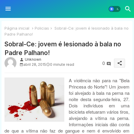
Página inicial
Policias
Sobral-Ce: jovem é lesionado à bala no
Padre Palhano!
Sobral-Ce: jovem é lesionado à bala no
Padre Palhano!
Unknown
person
share
0
abril 28, 2015
0 minute read
A violência não para na "Bela
Princesa do Norte"! Um jovem
foi alvejado à bala na perna na
noite desta segunda-feira, 27.
Dois indivíduos em uma
bicicleta efetuaram vários tiros,
alvejando a vítima na perna.
Informações iniciais dão conta
de que a vítima não faz de gangue e nem é envolvido em