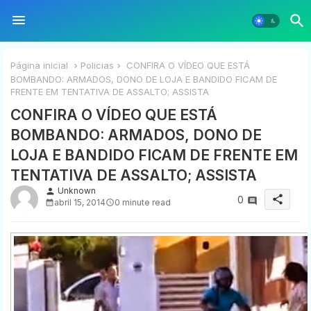
Página inicial
Policias
CONFIRA O VÍDEO QUE ESTÁ
BOMBANDO: ARMADOS, DONO DE LOJA E BANDIDO FICAM DE
FRENTE EM TENTATIVA DE ASSALTO; ASSISTA
CONFIRA O VÍDEO QUE ESTÁ
BOMBANDO: ARMADOS, DONO DE
LOJA E BANDIDO FICAM DE FRENTE EM
TENTATIVA DE ASSALTO; ASSISTA
Unknown
person
share
0
abril 15, 2014
0 minute read