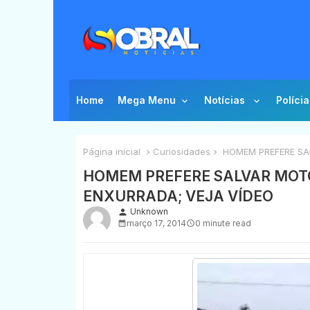
Home
Mega Menu
Notícias
Polícia
Página inicial
Curiosidades
HOMEM PREFERE SAL
HOMEM PREFERE SALVAR MOTO
ENXURRADA; VEJA VÍDEO
Unknown
person
março 17, 2014
0 minute read