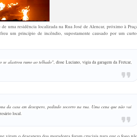
e de uma residência localizada na Rua José de Alencar, próximo à Praç
freu um princípio de incêndio, supostamente causado por um curto
o se alastrou rumo ao telhado"
, disse Luciano, vigia da garagem da Fretcar,
ona da casa em desespero, pedindo socorro na rua. Uma cena que não vai
esário local.
 que viram o desespero dos moradores foram cruciais para que o fogo nã