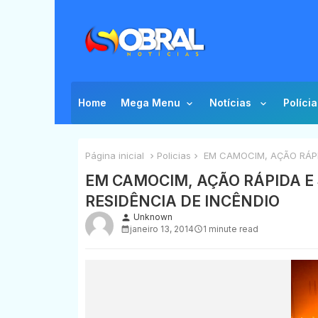
Home
Mega Menu
Notícias
Polícia
Página inicial
Policias
EM CAMOCIM, AÇÃO RÁPID
EM CAMOCIM, AÇÃO RÁPIDA E
RESIDÊNCIA DE INCÊNDIO
Unknown
person
janeiro 13, 2014
1 minute read