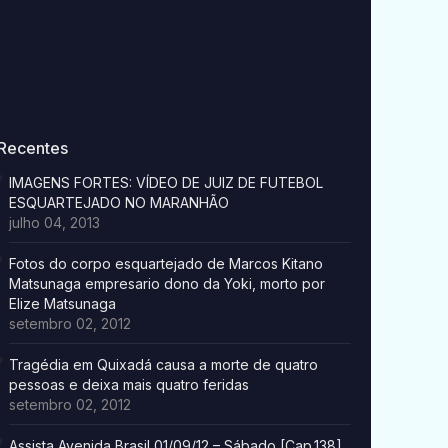
Recentes
IMAGENS FORTES: VÍDEO DE JUIZ DE FUTEBOL
ESQUARTEJADO NO MARANHÃO
julho 04, 2013
Fotos do corpo esquartejado de Marcos Kitano
Matsunaga empresario dono da Yoki, morto por
Elize Matsunaga
setembro 02, 2012
Tragédia em Quixadá causa a morte de quatro
pessoas e deixa mais quatro feridas
setembro 02, 2012
Assista Avenida Brasil 01/09/12 – Sábado [Cap.138]