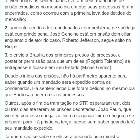
1.
Nem todos os sentenciados tiveram seus mandados de
prisão expedidos no mesmo dia em que seus processos foram
encerrados, como ocorreu com a primeira leva dos detidos do
mensalão;
2.
somente um dos dois condenados com problema de saúde já
está cumprindo pena. José Genoino está em prisão domiciliar,
enquanto o delator do caso, Roberto Jefferson, segue solto no
Rio; e
3.
o envio a Brasília dos primeiros presos do processo, e
posterior permissão para que um deles (Rogério Tolentino) se
entregasse e ficasse em seu Estado (Minas Gerais).
Desde o início das prisões, não há parâmetro aparente para
saber quando um mandado será expedido contra os
condenados. Há sentenciados que foram detidos no mesmo dia
que Barbosa encerrou seus processos.
Outros, após o fim da tramitação no STF, esperaram um, dois
ou três dias até terem as prisões decretadas. João Paulo, que
viu seu processo chegar ao fim na segunda-feira e chegou a se
preparar para ir à prisão na terça, segue sem saber quando terá
seu mandado expedido.
Também não se sabe se ele será assinado pela ministra