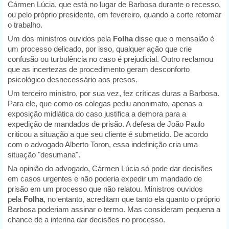
Cármen Lúcia, que está no lugar de Barbosa durante o recesso,
ou pelo próprio presidente, em fevereiro, quando a corte retomar
o trabalho.
Um dos ministros ouvidos pela
Folha
disse que o mensalão é
um processo delicado, por isso, qualquer ação que crie
confusão ou turbulência no caso é prejudicial. Outro reclamou
que as incertezas de procedimento geram desconforto
psicológico desnecessário aos presos.
Um terceiro ministro, por sua vez, fez críticas duras a Barbosa.
Para ele, que como os colegas pediu anonimato, apenas a
exposição midiática do caso justifica a demora para a
expedição de mandados de prisão. A defesa de João Paulo
criticou a situação a que seu cliente é submetido. De acordo
com o advogado Alberto Toron, essa indefinição cria uma
situação "desumana".
Na opinião do advogado, Cármen Lúcia só pode dar decisões
em casos urgentes e não poderia expedir um mandado de
prisão em um processo que não relatou. Ministros ouvidos
pela
Folha
, no entanto, acreditam que tanto ela quanto o próprio
Barbosa poderiam assinar o termo. Mas consideram pequena a
chance de a interina dar decisões no processo.