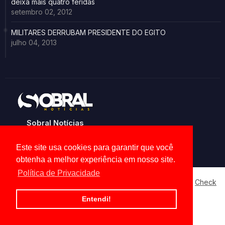
deixa mais quatro feridas
setembro 02, 2012
MILITARES DERRUBAM PRESIDENTE DO EGITO
julho 04, 2013
Sobral Notícias
Noticias de Sobral e região
Este site usa cookies para garantir que você
obtenha a melhor experiência em nosso site.
Política de Privacidade
Our website uses cookies to enhance your experience.
Check
Now
Home
About
Contact us
Privacy Policy
Entendi!
Ok, Go it!
All Right Reserved Copyright ©