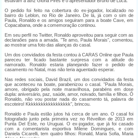
estavam a atriz Gloria Pires e o apresentador Bruno de Luca.
O pedido foi feito na cobertura do ex-jogador, localizado no
bairro do Leblon, no Rio de Janeiro. De lá, já com o sim de
Paula, Ronaldo e os amigos seguiram para a boate Cave, em
Copacabana, onde a comemoração continou.
Em seu perfil no Twitter, Ronaldo aproveitou para seguir com as
declaraões para a amada. "Te amo, Paula Morais", comentou,
ao mostrar uma foto das alianças do casal.
Um dos convidados da festa contou à CARAS Online que Paula
pareceu ter ficado bastante surpresa com a atitude do
namorado. Ronaldo estaria planejando fazer o pedido de
casamento no Natal, mas não teria aguentado esperar.
Nas redes sociais, David Brazil, um dos convidados da festa
que aconteceu na boate, parabenizou o casal. "Paula Morais,
amore, obrigado pela noite maravilhosa, parabéns em dose
dupla: aniversário, paz, saúde, amor, noivado, família e filhos. Ô
Ronaldo, não vou postar nada do casamento tá, palavra de
escoteiro! Kkkkkkkkkkkkkkkkkk", brincou.
Ronaldo e Paula estão jutos há cerca de um ano. O casal foi
fotografado junto pela primeira vez no Réveillon de 2013 em
Punta Del Este, no Uruguai. O ex-jogador, que já foi casado
com a comentarista esportiva Milene Domingues, e com
Daniela Cicarelli, tem quatro filhos: Ronald, Maria Sofia, Maria