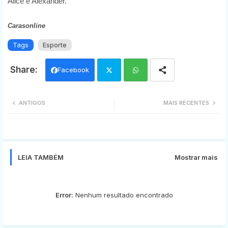
Alice e Alexander.
Carasonline
Tags
Esporte
Facebook
Twi
Wh
ANTIGOS
MAIS RECENTES
tter
ats
app
LEIA TAMBÉM
Mostrar mais
Error:
Nenhum resultado encontrado