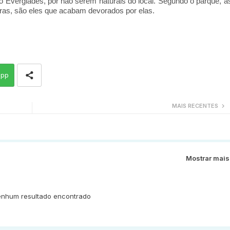
 Everglades, por não serem naturais do local. Segundo o parque, à
ras, são eles que acabam devorados por elas.
app
MAIS RECENTES
Mostrar mais
nhum resultado encontrado