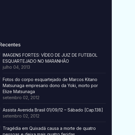
Recentes
IMAGENS FORTES: VÍDEO DE JUIZ DE FUTEBOL
ESQUARTEJADO NO MARANHÃO
julho 04, 2013
Fotos do corpo esquartejado de Marcos Kitano
Matsunaga empresario dono da Yoki, morto por
Elize Matsunaga
setembro 02, 2012
Assista Avenida Brasil 01/09/12 – Sábado [Cap.138]
setembro 02, 2012
Tragédia em Quixadá causa a morte de quatro
pessoas e deixa mais quatro feridas