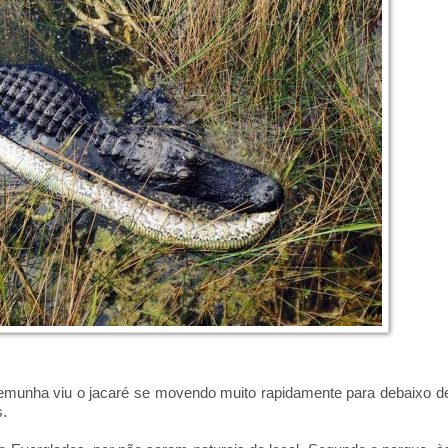
emunha viu o jacaré se movendo muito rapidamente para debaixo d
.