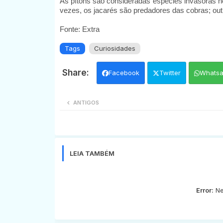
As pítons são consideradas espécies invasoras no
vezes, os jacarés são predadores das cobras; out
Fonte: Extra
Tags
Curiosidades
Facebook
Twitter
Whats
ANTIGOS
LEIA TAMBÉM
Error:
Ne