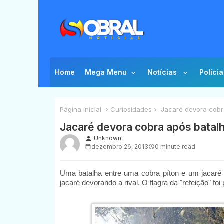
Home
Mega Menu
Notícias
Polícia
Página inicial
Curiosidades
Jacaré devora cobra
Jacaré devora cobra após batalh
Unknown
person
dezembro 26, 2013
0 minute read
Uma batalha entre uma cobra píton e um jacaré
jacaré devorando a rival. O flagra da "refeição" f