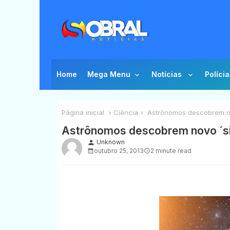
Home
Mega Menu
Notícias
Polícia
Página inicial
Ciência
Astrônomos descobrem nov
Astrônomos descobrem novo ´si
Unknown
person
outubro 25, 2013
2 minute read