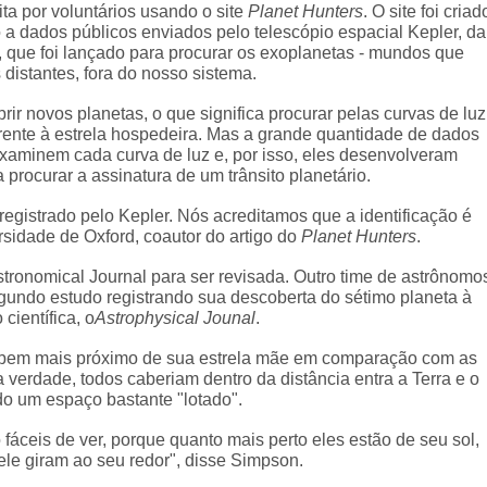
ita por voluntários usando o site
Planet Hunters
. O site foi criad
o a dados públicos enviados pelo telescópio espacial Kepler, da
 que foi lançado para procurar os exoplanetas - mundos que
 distantes, fora do nosso sistema.
rir novos planetas, o que significa procurar pelas curvas de luz
ente à estrela hospedeira. Mas a grande quantidade de dados
examinem cada curva de luz e, por isso, eles desenvolveram
rocurar a assinatura de um trânsito planetário.
 registrado pelo Kepler. Nós acreditamos que a identificação é
ersidade de Oxford, coautor do artigo do
Planet Hunters
.
tronomical Journal para ser revisada. Outro time de astrônomo
undo estudo registrando sua descoberta do sétimo planeta à
científica, o
Astrophysical Jounal
.
o bem mais próximo de sua estrela mãe em comparação com as
 verdade, todos caberiam dentro da distância entra a Terra e o
do um espaço bastante "lotado".
fáceis de ver, porque quanto mais perto eles estão de seu sol,
le giram ao seu redor", disse Simpson.