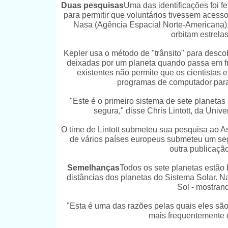
Duas pesquisas
Uma das identificações foi fe
para permitir que voluntários tivessem acess
Nasa (Agência Espacial Norte-Americana),
orbitam estrelas
Kepler usa o método de "trânsito" para descob
deixadas por um planeta quando passa em fr
existentes não permite que os cientistas 
programas de computador para p
"Este é o primeiro sistema de sete planetas
segura," disse Chris Lintott, da Univ
O time de Lintott submeteu sua pesquisa ao As
de vários países europeus submeteu um seg
outra publicação 
Semelhanças
Todos os sete planetas estã
distâncias dos planetas do Sistema Solar. Na
Sol - mostran
"Esta é uma das razões pelas quais eles são 
mais frequentemente e