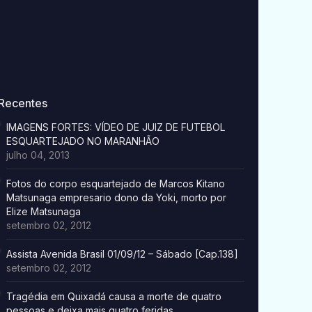
Recentes
IMAGENS FORTES: VÍDEO DE JUIZ DE FUTEBOL
ESQUARTEJADO NO MARANHÃO
julho 04, 2013
Fotos do corpo esquartejado de Marcos Kitano
Matsunaga empresario dono da Yoki, morto por
Elize Matsunaga
setembro 02, 2012
Assista Avenida Brasil 01/09/12 – Sábado [Cap.138]
setembro 02, 2012
Tragédia em Quixadá causa a morte de quatro
pessoas e deixa mais quatro feridas