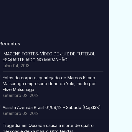
Recentes
IMAGENS FORTES: VÍDEO DE JUIZ DE FUTEBOL
ESQUARTEJADO NO MARANHÃO
julho 04, 2013
Fotos do corpo esquartejado de Marcos Kitano
Matsunaga empresario dono da Yoki, morto por
Elize Matsunaga
setembro 02, 2012
Assista Avenida Brasil 01/09/12 – Sábado [Cap.138]
setembro 02, 2012
Tragédia em Quixadá causa a morte de quatro
pessoas e deixa mais quatro feridas