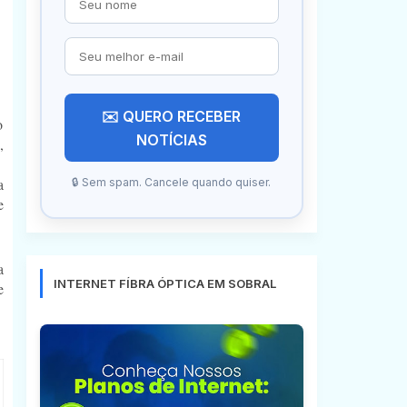
✉️ QUERO RECEBER
o
NOTÍCIAS
,
a
🔒 Sem spam. Cancele quando quiser.
e
a
INTERNET FÍBRA ÓPTICA EM SOBRAL
e