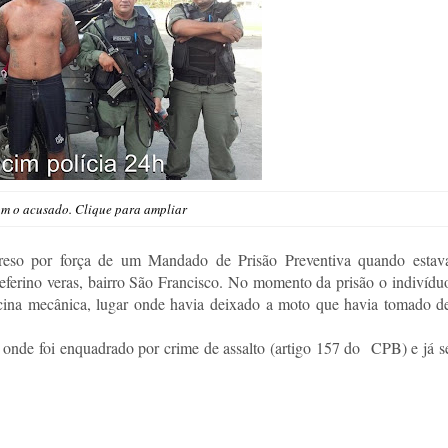
om o acusado. Clique para ampliar
preso por força de um Mandado de Prisão Preventiva quando estav
ferino veras, bairro São Francisco. No momento da prisão o indivídu
icina mecânica, lugar onde havia deixado a moto que havia tomado d
onde foi enquadrado por crime de assalto (artigo 157 do CPB) e já s