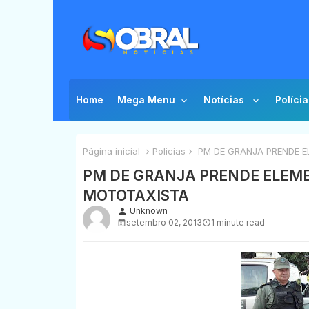
Home
Mega Menu
Notícias
Polícia
Página inicial
Policias
PM DE GRANJA PRENDE 
PM DE GRANJA PRENDE ELEM
MOTOTAXISTA
Unknown
person
setembro 02, 2013
1 minute read