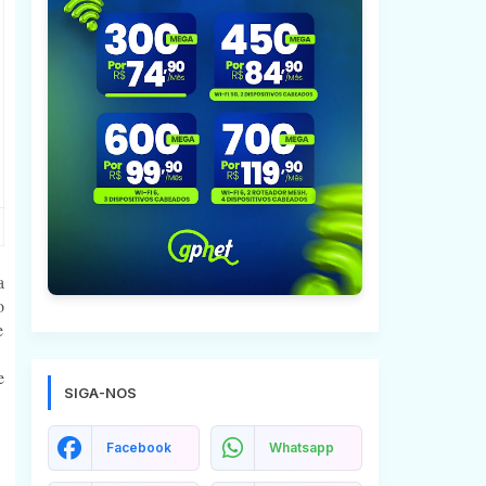
a
o
e
e
SIGA-NOS
Facebook
Whatsapp