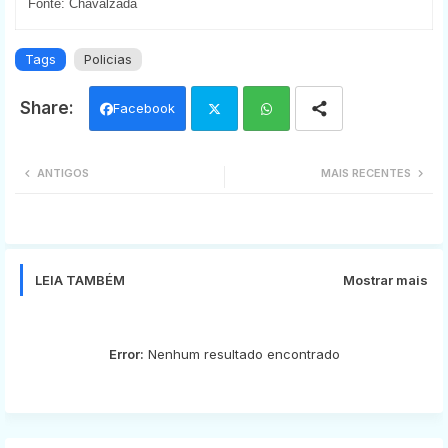
Fonte: Chavalzada
Tags
Policias
Facebook
Twi
Wh
ANTIGOS
MAIS RECENTES
tter
ats
app
LEIA TAMBÉM
Mostrar mais
Error:
Nenhum resultado encontrado