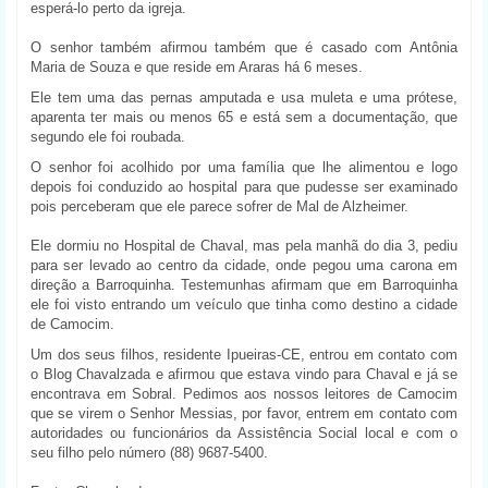
esperá-lo perto da igreja.
O senhor também afirmou também que é casado com Antônia
Maria de Souza e que reside em Araras há 6 meses.
Ele tem uma das pernas amputada e usa muleta e uma prótese,
aparenta ter mais ou menos 65 e está sem a documentação, que
segundo ele foi roubada.
O senhor foi acolhido por uma família que lhe alimentou e logo
depois foi conduzido ao hospital para que pudesse ser examinado
pois perceberam que ele parece sofrer de Mal de Alzheimer.
Ele dormiu no Hospital de Chaval, mas pela manhã do dia 3, pediu
para ser levado ao centro da cidade, onde pegou uma carona em
direção a Barroquinha. Testemunhas afirmam que em Barroquinha
ele foi visto entrando um veículo que tinha como destino a cidade
de Camocim.
Um dos seus filhos, residente Ipueiras-CE, entrou em contato com
o Blog Chavalzada e afirmou que estava vindo para Chaval e já se
encontrava em Sobral. Pedimos aos nossos leitores de Camocim
que se virem o Senhor Messias, por favor, entrem em contato com
autoridades ou funcionários da Assistência Social local e com o
seu filho pelo número (88) 9687-5400.