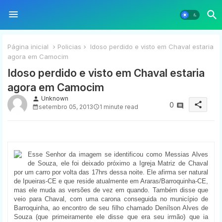
Página inicial
Policias
Idoso perdido e visto em Chaval estaria
agora em Camocim
Idoso perdido e visto em Chaval estaria
agora em Camocim
Unknown
person
share
0
setembro 05, 2013
1 minute read
Esse Senhor da imagem se identificou como Messias Alves
de Souza, ele foi deixado próximo a Igreja Matriz de Chaval
por um carro por volta das 17hrs dessa noite. Ele afirma ser natural
de Ipueiras-CE e que reside atualmente em Araras/Barroquinha-CE,
mas ele muda as versões de vez em quando. Também disse que
veio para Chaval, com uma carona conseguida no município de
Barroquinha, ao encontro de seu filho chamado Denílson Alves de
Souza (que primeiramente ele disse que era seu irmão) que ia