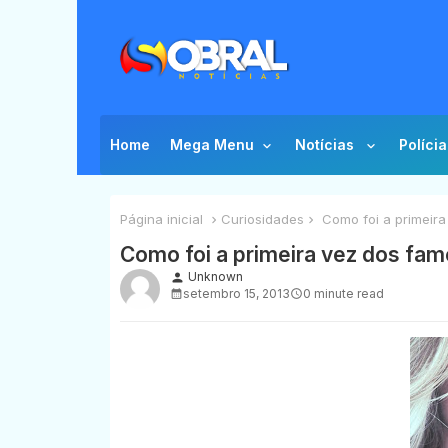
Home
Mega Menu
Notícias
Polícia
Página inicial
Curiosidades
Como foi a primeira
Como foi a primeira vez dos fa
Unknown
person
setembro 15, 2013
0 minute read