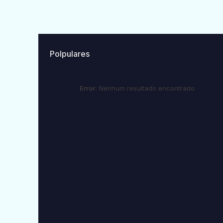
Polpulares
Error:
Nenhum resultado encontrado