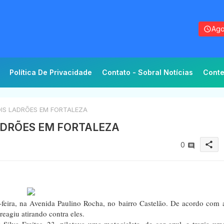
Ago
Política De Privacidade
Contato - Sobral Notícias
Conte
OIS LADRÕES EM FORTALEZA
ADRÕES EM FORTALEZA
share
0
-feira, na Avenida Paulino Rocha, no bairro Castelão. De acordo com 
 reagiu atirando contra eles.
Silva Freitas, 23, pilotava uma motocicleta, de cor azul, e trazia um