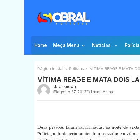
Home
Mega Menu
Notícias
Polícia
Página inicial
Policias
VÍTIMA REAGE E MATA D
VÍTIMA REAGE E MATA DOIS L
Unknown
person
agosto 27, 2013
1 minute read
Duas pessoas foram assassinadas, na noite de sexta
Polícia, a dupla teria praticado um assalto e a vítima
Conforme relatos de populares, Francisco Diego da 