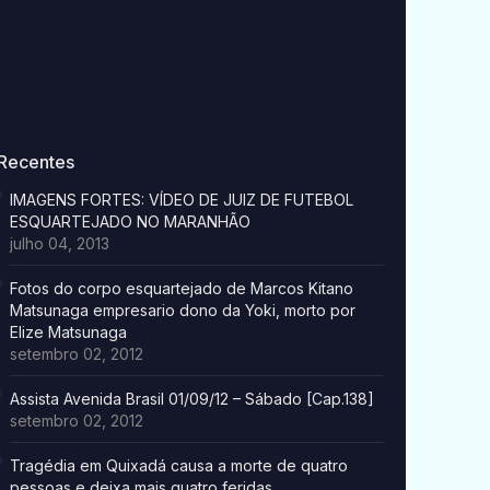
Recentes
IMAGENS FORTES: VÍDEO DE JUIZ DE FUTEBOL
ESQUARTEJADO NO MARANHÃO
julho 04, 2013
Fotos do corpo esquartejado de Marcos Kitano
Matsunaga empresario dono da Yoki, morto por
Elize Matsunaga
setembro 02, 2012
Assista Avenida Brasil 01/09/12 – Sábado [Cap.138]
setembro 02, 2012
Tragédia em Quixadá causa a morte de quatro
pessoas e deixa mais quatro feridas