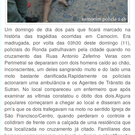
Um domingo de dia dos pais que ficará marcado na
história das tragédias ocorridas em Camocim. Era
madrugada, por volta das 03h30 deste domingo (11),
policiais do Ronda patrulhavam pela cidade quando no
cruzamento das Ruas Antonio Zeferino Veras com
Perimetral se depararam com dois homens caído ao chão,
inconscientes, um deles sangrando muito e do lado uma
moto bastante danificada.Rapidamente os policiais
acionaram uma ambulância e os Agentes de Trânsito da
Sutran. No local compareceu um enfermeiro que após
examinar as vítimas constatou o óbito dos dois.Alguns
populares começaram a chegar ao local e disseram aos
pm’s que os dois trafegavam na moto no sentido Igreja de
São Francisco/Centro, quando perderam o controle e
colidiram de frente com a calçada de uma residência que
fica localizada no cruzamento já citado. Familiares dos