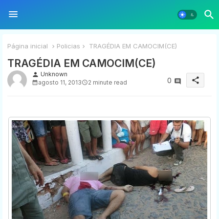
Página inicial
Policias
TRAGÉDIA EM CAMOCIM(CE)
TRAGÉDIA EM CAMOCIM(CE)
Unknown
person
share
0
agosto 11, 2013
2 minute read