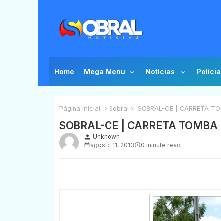
Home
Mega Menu
Notícias
Polícia
Página inicial
Sobral
SOBRAL-CE | CARRETA TO
SOBRAL-CE | CARRETA TOMBA 
Unknown
person
agosto 11, 2013
0 minute read