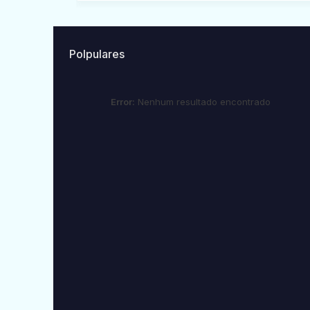
Polpulares
Error:
Nenhum resultado encontrado