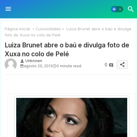
Página inicial
Curiosidades
Luiza Brunet abre o baú e divulga
foto de Xuxa no colo de Pelé
Luiza Brunet abre o baú e divulga foto de
Xuxa no colo de Pelé
Unknown
person
share
0
agosto 20, 2013
0 minute read