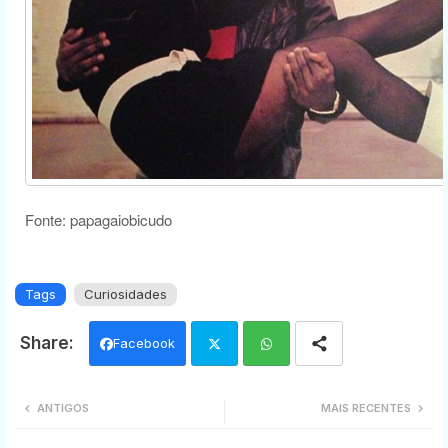
Fonte: papagaiobicudo
Tags
Curiosidades
Facebook
Twi
Wh
ANTIGOS
MAIS RECENTES
tter
ats