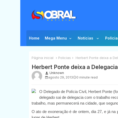
Home
Mega Menu
Notícias
Polícia
Página inicial
Policias
Herbert Ponte deixa a Del
Herbert Ponte deixa a Delegacia
Unknown
person
agosto 29, 2013
0 minute read
O Delegado de Polícia Civil, Herbert Ponte (f
delegado sai de delegacia com o trabalho re
trabalho, mas permanecerá na cidade, que segund
O ato de exoneração é de ontem, dia 27, e já n
lugar de Herbert.