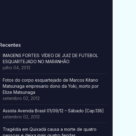
Recentes
IMAGENS FORTES: VÍDEO DE JUIZ DE FUTEBOL
ESQUARTEJADO NO MARANHÃO
julho 04, 2013
Fotos do corpo esquartejado de Marcos Kitano
Matsunaga empresario dono da Yoki, morto por
Elize Matsunaga
setembro 02, 2012
Assista Avenida Brasil 01/09/12 – Sábado [Cap.138]
setembro 02, 2012
Tragédia em Quixadá causa a morte de quatro
pessoas e deixa mais quatro feridas